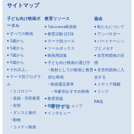
サイトマップ
子ども向け映画ポ
教育リソース
協会
ータル
•
Takorama映画祭
•
私たちについて
•
すべての映画
•
教育活動 (250)
•
アンバサダー
•
3歳から
•
テーマ別コース
•
パートナーシッ
•
5歳から
•
ツールボックス
プとメセナ
•
7歳から
•
映画用語集
•
非営利団体の目
•
9歳から
•
子ども向け映画の選び方
標
•
それ以上…
◦
教材としての映画と教育
•
非営利団体に入
•
テーマ別プログラ
的な映画
会する
ム
◦
映画選定基準
•
メディア掲載
◦
エコロジー
◦
年齢別おすすめ映画
•
リンク
◦
道徳・市民教育
•
教育実践
FAQ
◦
友情
•
教育ワークショップ
寄付する
◦
ダンスと振付
•
インタビュー
◦
動物
◦
コメディ映画