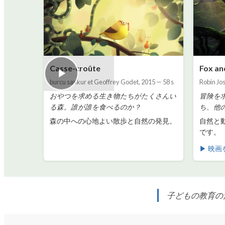
Casse-croûte
Fox an
burcu sankur et Geoffrey Godet
,
2015
—
58 s
Robin Jo
おやつを求める生き物たちがたくさんい
冒険を
る森。誰が誰を食べるのか？
ち、他
森の中への心地よい散歩と自然の発見。
自然と
です。
▶ 映画
子どもの教育の