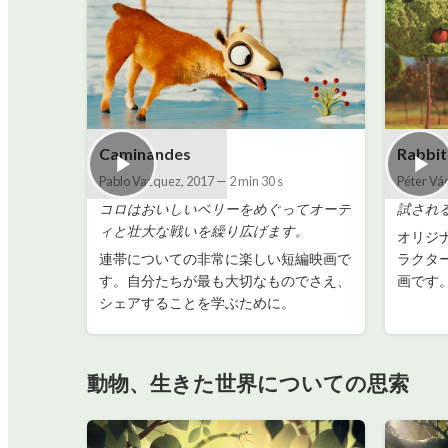
Caminandes
Rabbit
Pablo Vazquez
,
2017
—
2 min 30 s
Péter Vá
コロはおいしいベリーをめぐってオーテ
試され
ィと壮大な戦いを繰り広げます。
オリジ
連帯についての非常に楽しい短編映画で
ラクタ
す。自分たちが最も大切なものでさえ、
画です
シェアすることを学ぶために。
動物、生きた世界についての思索