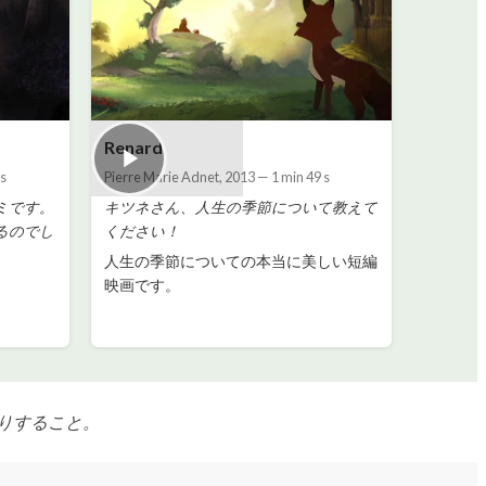
Renard
 s
Pierre Marie Adnet
,
2013
—
1 min 49 s
ミです。
キツネさん、人生の季節について教えて
るのでし
ください！
人生の季節についての本当に美しい短編
映画です。
りすること。