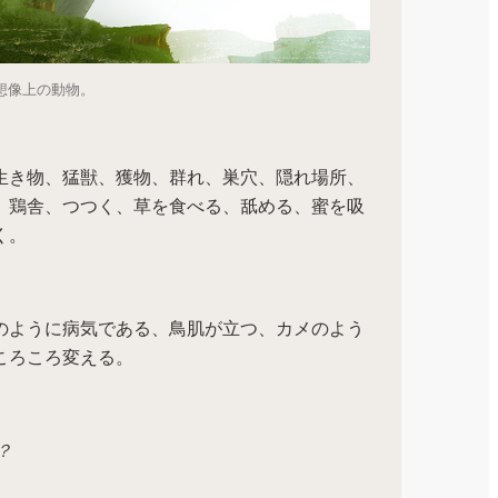
たちと想像上の動物。
生き物、猛獣、獲物、群れ、巣穴、隠れ場所、
、鶏舎、つつく、草を食べる、舐める、蜜を吸
く。
のように病気である、鳥肌が立つ、カメのよう
ころころ変える。
？
。