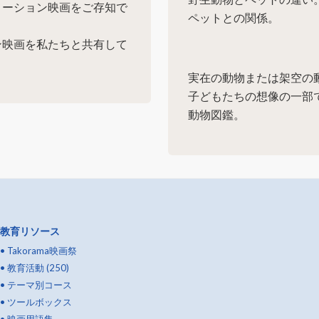
メーション映画をご存知で
ペットとの関係。
ン映画を私たちと共有して
実在の動物または架空の
子どもたちの想像の一部
動物図鑑。
教育リソース
•
Takorama映画祭
•
教育活動 (250)
•
テーマ別コース
•
ツールボックス
•
映画用語集