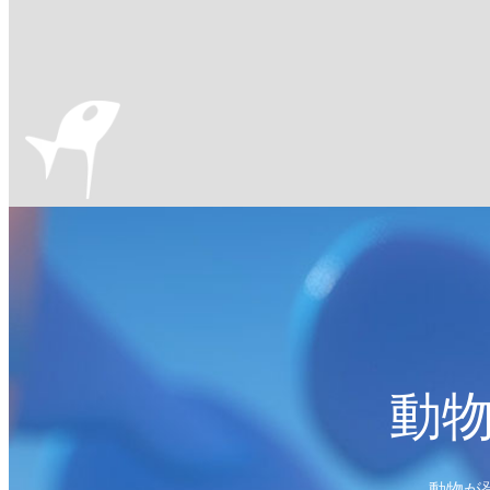
動
動物が