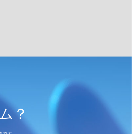
ム？
的です。