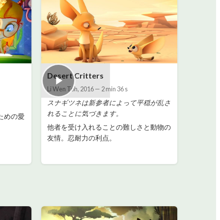
Desert Critters
Li Wen Toh
,
2016
—
2 min 36 s
。
スナギツネは新参者によって平穏が乱さ
れることに気づきます。
ための愛
他者を受け入れることの難しさと動物の
友情。忍耐力の利点。