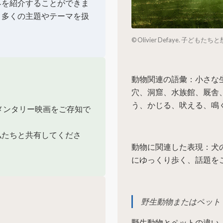
界を紹介することができま
、多くの主題やテーマを扱
© Olivier Defaye. 子ども
動物関連の語彙：小さな
穴、洞窟、水族館、厩舎
う、かじる、吠える、鳴
メンタリー映画をご存知で
私たちと共有してくださ
動物に関連した表現：犬
にゆっくり歩く、話題を
野生動物またはペット
野生動物とペットの違い