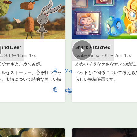
 and Deer
Shark Attached
cz
,
2013
—
16 min 17 s
Ashley Farlow
,
2014
—
2 min 12 s
るウサギとシカの友情。
かわいそうな小さなサメの物語
ログイン
ナルなストーリー、心を打つキャ
ペットとの関係について考える
ー。友情について詩的な美しい映
らしい短編映画です。
。
日本語