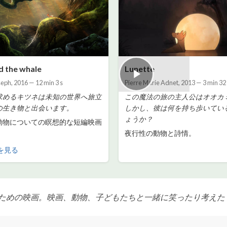
d the whale
Lunette
seph
,
2016
—
12 min 3 s
Pierre Marie Adnet
,
2013
—
3 min 32
求めるキツネは未知の世界へ旅立
この魔法の旅の主人公はオオカ
の生き物と出会います。
しかし、彼は何を持ち歩いてい
ょうか？
動物についての瞑想的な短編映画
夜行性の動物と詩情。
を見る
ための映画。映画、動物、子どもたちと一緒に笑ったり考えた