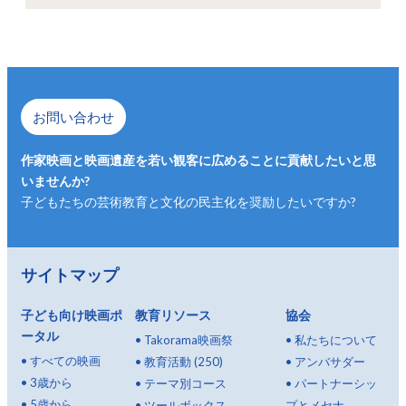
お問い合わせ
作家映画と映画遺産を若い観客に広めることに貢献したいと思
いませんか?
子どもたちの芸術教育と文化の民主化を奨励したいですか?
サイトマップ
子ども向け映画ポ
教育リソース
協会
ータル
•
Takorama映画祭
•
私たちについて
•
すべての映画
•
教育活動 (250)
•
アンバサダー
•
3歳から
•
テーマ別コース
•
パートナーシッ
•
5歳から
•
ツールボックス
プとメセナ