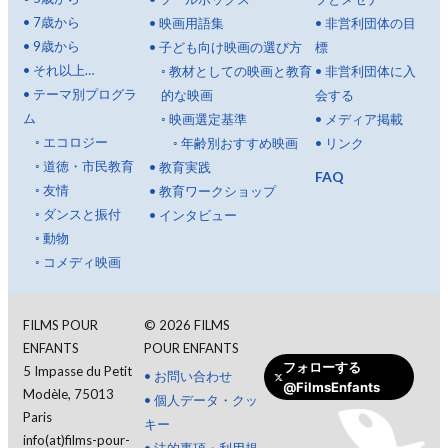
•
7歳から
•
映画用語集
•
非営利団体の目
•
9歳から
•
子ども向け映画の選び方
標
•
それ以上…
◦
教材としての映画と教育
•
非営利団体に入
•
テーマ別プログラ
的な映画
会する
ム
◦
映画選定基準
•
メディア掲載
◦
エコロジー
◦
年齢別おすすめ映画
•
リンク
◦
道徳・市民教育
•
教育実践
FAQ
◦
友情
•
教育ワークショップ
◦
ダンスと振付
•
インタビュー
◦
動物
◦
コメディ映画
FILMS POUR
©
2026
FILMS
ENFANTS
POUR ENFANTS
フォローする
5 Impasse du Petit
•
お問い合わせ
@FilmsEnfants
Modèle, 75013
•
個人データ・クッ
Paris
キー
info(at)films-pour-