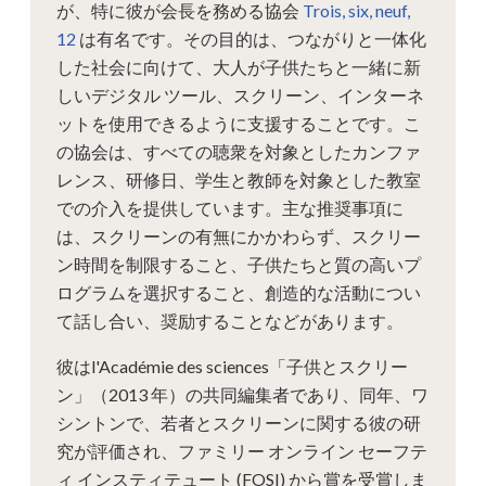
が、特に彼が会長を務める協会
Trois, six, neuf,
12
は有名です。その目的は、つながりと一体化
した社会に向けて、大人が子供たちと一緒に新
しいデジタル ツール、スクリーン、インターネ
ットを使用できるように支援することです。こ
の協会は、すべての聴衆を対象としたカンファ
レンス、研修日、学生と教師を対象とした教室
での介入を提供しています。主な推奨事項に
は、スクリーンの有無にかかわらず、スクリー
ン時間を制限すること、子供たちと質の高いプ
ログラムを選択すること、創造的な活動につい
て話し合い、奨励することなどがあります。
彼はl'Académie des sciences「子供とスクリー
ン」（2013 年）の共同編集者であり、同年、ワ
シントンで、若者とスクリーンに関する彼の研
究が評価され、ファミリー オンライン セーフテ
ィ インスティテュート (FOSI) から賞を受賞しま