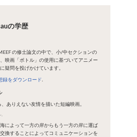
uzeauの学歴
eauは、MEEF の修士論文の中で、小/中セクションの
、映画「ボトル」の使用に基づいてアニメー
に疑問を投げかけています。
auの回想録をダウンロード
.
ル
e監督による、ありえない友情を描いた短編映画。
ル。
海によって一方の岸からもう一方の岸に運ば
交換することによってコミュニケーションを