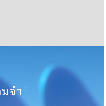
ามจำ?