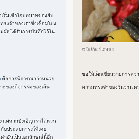
ราเริ่มเข้าใจบทบาทของฮิบ
รงจำของเราซึ่งเชื่อมโยง
ัส ได้รับการบันทึกไว้ใน
© โอลิวิเย่ร์ เดฟาเย
ขอให้เด็กเขียนรายการค
ง
คือการพิจารณาว่าหน่วย
าะของกิจกรรมของเส้น
ความทรงจำของวันวาน คว
้ง แต่หากบังเอิญ เราได้หวน
งกับประสบการณ์ที่เคย
่าอันเป็นเอกลักษณ์นี้อีก