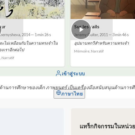
our
Sur les rails
Chernysheva
,
2014
—
1 min 26 s
Jeremy Guiter
,
2011
—
3 min 46 s
งๆ จะไม่เหมือนกับในความทรงจำใน
อุปมาบทกวีสำหรับความทรงจำ
องเราอีกต่อไป
Mémoire, Narratif
 Narratif
เข้าสู่ระบบ
้านการศึกษาของเด็ก ภาพยนตร์ เป็นเครื่องมือสนับสนุนด้านการศ
ภาษาไทย
แทร็กกิจกรรมในหน่ว