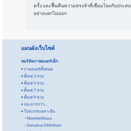
ครั้ง และฟื้นคืนความทรงจำที่เชื่อมโยงกับประส
อย่างแยกไม่ออก
แผนผังเว็บไซต์
พอร์ทัลภาพยนตร์เด็ก
•
ภาพยนตร์ทั้งหมด
•
ตั้งแต่ 3 ขวบ
•
ตั้งแต่ 5 ขวบ
•
ตั้งแต่ 7 ขวบ
•
ตั้งแต่ 9 ขวบ
•
และมากกว่า...
•
โปรแกรมเฉพาะธีม
◦
Niwetwitthaya
◦
Kansuksa Sitthitham