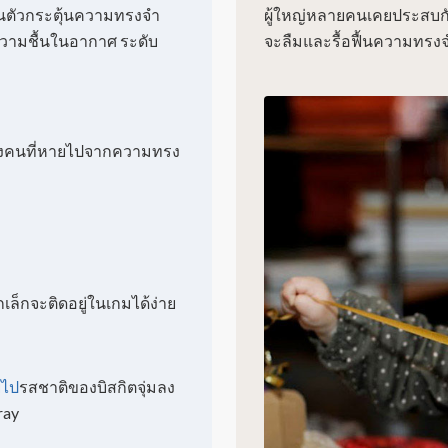
นตัวกระตุ้นความทรงจำ
ผู้ใหญ่หลายคนเคยประสบกั
ความชื้นในอากาศ ระดับ
จะลืมและรื้อฟื้นความทรงจำที
างคนที่หายไปจากความทรง
เล็กจะติดอยู่ในเกมได้ง่าย
ยไป
รสชาติของบิสกิตจุ่มลง
ray