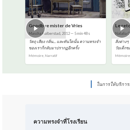
Goodbye mister de Vries
Le ret
Mascha Halberstad
,
2012
—
5 min 48 s
Natalia 
วัตถุ เสียง กลิ่น... และทันใดนั้น ความทรงจำ
สิ่งต่า
ของเราก็กลับมาปรากฏอีกครั้ง
วัยเด็กข
Mémoire, Narratif
Mémoire,
ในการให้บริการด
ความทรงจำที่โรงเรียน