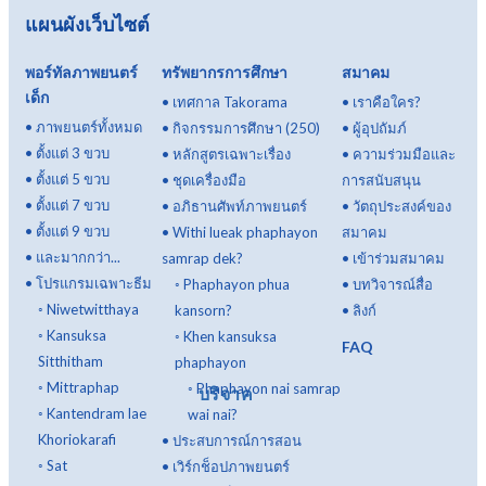
แผนผังเว็บไซต์
พอร์ทัลภาพยนตร์
ทรัพยากรการศึกษา
สมาคม
เด็ก
•
เทศกาล Takorama
•
เราคือใคร?
•
ภาพยนตร์ทั้งหมด
•
กิจกรรมการศึกษา (250)
•
ผู้อุปถัมภ์
•
ตั้งแต่ 3 ขวบ
•
หลักสูตรเฉพาะเรื่อง
•
ความร่วมมือและ
•
ตั้งแต่ 5 ขวบ
•
ชุดเครื่องมือ
การสนับสนุน
•
ตั้งแต่ 7 ขวบ
•
อภิธานศัพท์ภาพยนตร์
•
วัตถุประสงค์ของ
•
ตั้งแต่ 9 ขวบ
•
Withi lueak phaphayon
สมาคม
•
และมากกว่า...
samrap dek?
•
เข้าร่วมสมาคม
•
โปรแกรมเฉพาะธีม
◦
Phaphayon phua
•
บทวิจารณ์สื่อ
◦
Niwetwitthaya
kansorn?
•
ลิงก์
◦
Kansuksa
◦
Khen kansuksa
FAQ
Sitthitham
phaphayon
◦
Mittraphap
◦
Phaphayon nai samrap
บริจาค
◦
Kantendram lae
wai nai?
Khoriokarafi
•
ประสบการณ์การสอน
◦
Sat
•
เวิร์กช็อปภาพยนตร์