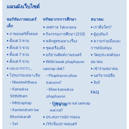
แผนผังเว็บไซต์
พอร์ทัลภาพยนตร์
ทรัพยากรการศึกษา
สมาคม
เด็ก
•
เทศกาล Takorama
•
เราคือใคร?
•
ภาพยนตร์ทั้งหมด
•
กิจกรรมการศึกษา (250)
•
ผู้อุปถัมภ์
•
ตั้งแต่ 3 ขวบ
•
หลักสูตรเฉพาะเรื่อง
•
ความร่วมมือและ
•
ตั้งแต่ 5 ขวบ
•
ชุดเครื่องมือ
การสนับสนุน
•
ตั้งแต่ 7 ขวบ
•
อภิธานศัพท์ภาพยนตร์
•
วัตถุประสงค์ของ
•
ตั้งแต่ 9 ขวบ
•
Withi lueak phaphayon
สมาคม
•
และมากกว่า...
samrap dek?
•
เข้าร่วมสมาคม
•
โปรแกรมเฉพาะธีม
◦
Phaphayon phua
•
บทวิจารณ์สื่อ
◦
Niwetwitthaya
kansorn?
•
ลิงก์
◦
Kansuksa
◦
Khen kansuksa
FAQ
Sitthitham
phaphayon
◦
Mittraphap
◦
Phaphayon nai samrap
บริจาค
◦
Kantendram lae
wai nai?
Khoriokarafi
•
ประสบการณ์การสอน
◦
Sat
•
เวิร์กช็อปภาพยนตร์