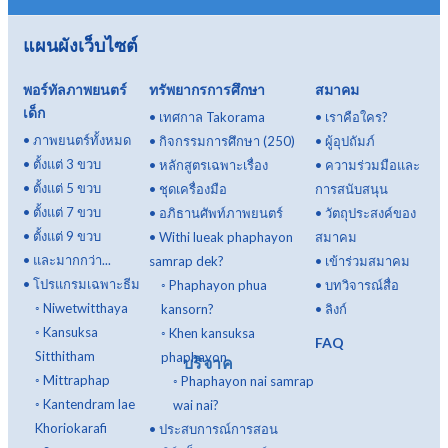
แผนผังเว็บไซต์
พอร์ทัลภาพยนตร์
ทรัพยากรการศึกษา
สมาคม
เด็ก
•
เทศกาล Takorama
•
เราคือใคร?
•
ภาพยนตร์ทั้งหมด
•
กิจกรรมการศึกษา (250)
•
ผู้อุปถัมภ์
•
ตั้งแต่ 3 ขวบ
•
หลักสูตรเฉพาะเรื่อง
•
ความร่วมมือและ
•
ตั้งแต่ 5 ขวบ
•
ชุดเครื่องมือ
การสนับสนุน
•
ตั้งแต่ 7 ขวบ
•
อภิธานศัพท์ภาพยนตร์
•
วัตถุประสงค์ของ
•
ตั้งแต่ 9 ขวบ
•
Withi lueak phaphayon
สมาคม
•
และมากกว่า...
samrap dek?
•
เข้าร่วมสมาคม
•
โปรแกรมเฉพาะธีม
◦
Phaphayon phua
•
บทวิจารณ์สื่อ
◦
Niwetwitthaya
kansorn?
•
ลิงก์
◦
Kansuksa
◦
Khen kansuksa
FAQ
Sitthitham
phaphayon
บริจาค
◦
Mittraphap
◦
Phaphayon nai samrap
◦
Kantendram lae
wai nai?
Khoriokarafi
•
ประสบการณ์การสอน