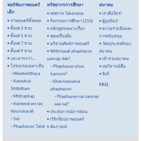
พอร์ทัลภาพยนตร์
ทรัพยากรการศึกษา
สมาคม
เด็ก
•
เทศกาล Takorama
•
เราคือใคร?
•
ภาพยนตร์ทั้งหมด
•
กิจกรรมการศึกษา (250)
•
ผู้อุปถัมภ์
•
ตั้งแต่ 3 ขวบ
•
หลักสูตรเฉพาะเรื่อง
•
ความร่วมมือและ
•
ตั้งแต่ 5 ขวบ
•
ชุดเครื่องมือ
การสนับสนุน
•
ตั้งแต่ 7 ขวบ
•
อภิธานศัพท์ภาพยนตร์
•
วัตถุประสงค์ของ
•
ตั้งแต่ 9 ขวบ
•
Withi lueak phaphayon
สมาคม
•
และมากกว่า...
samrap dek?
•
เข้าร่วมสมาคม
•
โปรแกรมเฉพาะธีม
◦
Phaphayon phua
•
บทวิจารณ์สื่อ
◦
Niwetwitthaya
kansorn?
•
ลิงก์
◦
Kansuksa
◦
Khen kansuksa
FAQ
Sitthitham
phaphayon
◦
Mittraphap
◦
Phaphayon nai samrap
◦
Kantendram lae
wai nai?
Khoriokarafi
•
ประสบการณ์การสอน
◦
Sat
•
เวิร์กช็อปภาพยนตร์
◦
Phaphayon Talok
•
สัมภาษณ์