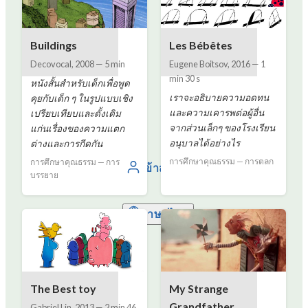
Buildings
Les Bébêtes
Decovocal
,
2008
—
5 min
Eugene Boitsov
,
2016
—
1
min 30 s
หนังสั้นสำหรับเด็กเพื่อพูด
เราจะอธิบายความอดทน
คุยกับเด็ก ๆ ในรูปแบบเชิง
และความเคารพต่อผู้อื่น
เปรียบเทียบและดั้งเดิม
จากส่วนเล็กๆ ของโรงเรียน
แก่นเรื่องของความแตก
อนุบาลได้อย่างไร
ต่างและการกีดกัน
การศึกษาคุณธรรม — การตลก
การศึกษาคุณธรรม — การ
เข้าสู่ระบบ
บรรยาย
ภาษาไทย
The Best toy
My Strange
Grandfather
Gabriel Lin
,
2013
—
2 min 46