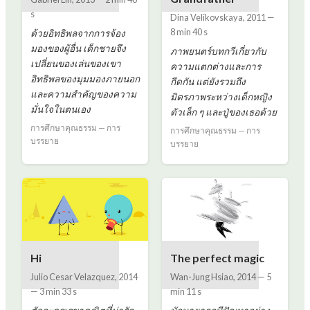
s
Dina Velikovskaya
,
2011
—
8 min 40 s
ด้วยอิทธิพลจากการจ้อง
มองของผู้อื่น เด็กชายจึง
ภาพยนตร์บทกวีเกี่ยวกับ
เปลี่ยนของเล่นของเขา
ความแตกต่างและการ
อิทธิพลของมุมมองภายนอก
กีดกัน แต่ยังรวมถึง
และความสำคัญของความ
มิตรภาพระหว่างเด็กหญิง
มั่นใจในตนเอง
ตัวเล็ก ๆ และปู่ของเธอด้วย
การศึกษาคุณธรรม — การ
การศึกษาคุณธรรม — การ
บรรยาย
บรรยาย
Hi
The perfect magic
Julio Cesar Velazquez
,
2014
Wan-Jung Hsiao
,
2014
—
5
—
3 min 33 s
min 11 s