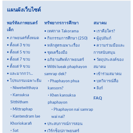
แผนผังเว็บไซต์
พอร์ทัลภาพยนตร์
ทรัพยากรการศึกษา
สมาคม
เด็ก
•
เทศกาล Takorama
•
เราคือใคร?
•
ภาพยนตร์ทั้งหมด
•
กิจกรรมการศึกษา (250)
•
ผู้อุปถัมภ์
•
ตั้งแต่ 3 ขวบ
•
หลักสูตรเฉพาะเรื่อง
•
ความร่วมมือและ
•
ตั้งแต่ 5 ขวบ
•
ชุดเครื่องมือ
การสนับสนุน
•
ตั้งแต่ 7 ขวบ
•
อภิธานศัพท์ภาพยนตร์
•
วัตถุประสงค์ของ
•
ตั้งแต่ 9 ขวบ
•
Withi lueak phaphayon
สมาคม
•
และมากกว่า...
samrap dek?
•
เข้าร่วมสมาคม
•
โปรแกรมเฉพาะธีม
◦
Phaphayon phua
•
บทวิจารณ์สื่อ
◦
Niwetwitthaya
kansorn?
•
ลิงก์
◦
Kansuksa
◦
Khen kansuksa
FAQ
Sitthitham
phaphayon
◦
Mittraphap
◦
Phaphayon nai samrap
◦
Kantendram lae
wai nai?
Khoriokarafi
•
ประสบการณ์การสอน
◦
Sat
•
เวิร์กช็อปภาพยนตร์