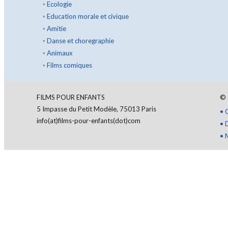
◦
Ecologie
◦
Education morale et civique
◦
Amitie
◦
Danse et choregraphie
◦
Animaux
◦
Films comiques
FILMS POUR ENFANTS
©
5 Impasse du Petit Modèle, 75013 Paris
•
info(at)films-pour-enfants(dot)com
•
•