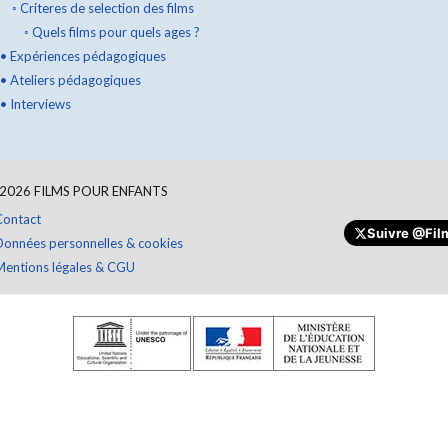
◦
Criteres de selection des films
◦
Quels films pour quels ages ?
•
Expériences pédagogiques
•
Ateliers pédagogiques
•
Interviews
2026
FILMS POUR ENFANTS
Contact
Suivre
@Film
Données personnelles & cookies
Mentions légales & CGU
Faire un don