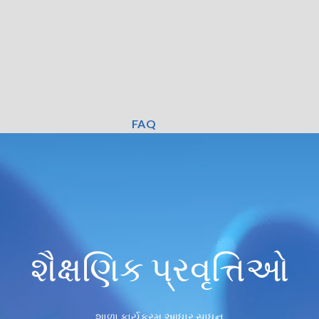
FAQ
શૈક્ષણિક પ્રવૃત્તિઓ
શાળા કાર્યક્રમ આધાર સાધન