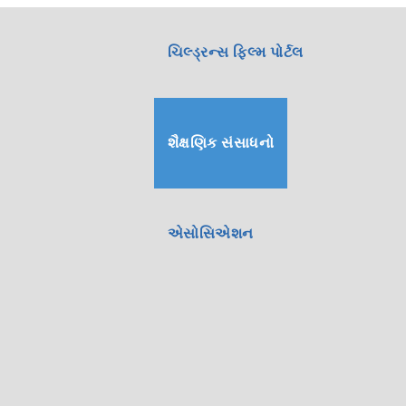
ચિલ્ડ્રન્સ ફિલ્મ પોર્ટલ
શૈક્ષણિક સંસાધનો
એસોસિએશન