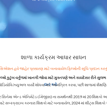
શાળા કાર્યક્રમ આધાર સાધન
એશન હવે જાહેર પ્રસારણ માટે બનાવાયેલ ફિલ્મોની સૂચિ પ્રદાન કરતુ
લ્મો કુટુંબ વર્તુળમાં ખાનગી જોવા માટે મુક્તપણે અને કાયદેસર રીતે સુલભ 
દાન કરો
 ઑડિયોવિઝ્યુઅલ કાર્યો શોધવા માટે આમંત્રિત કરવા, પછી શાળામાં શૈક્ષણિ
ર સિનેમા એન્ડ એનિમેટેડ ઈમેજીસ) ના સમર્થનથી 2019 માં 20 શિક્ષકો અને
ટે સબ્સ્ક્રાઇબ કરનારા શિક્ષકો માટે બનાવાયેલ, 2024 માં શીટ્સ શિક્ષ