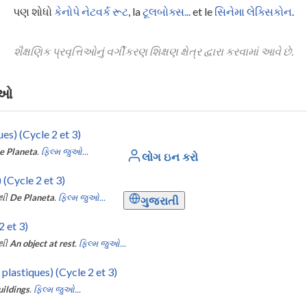
પણ શોધો
કેનોપે નેટવર્ક રૂટ
, la
ટૂલબોક્સ...
et le
સિનેમા લેક્સિકોન
.
શૈક્ષણિક પ્રવૃત્તિઓનું વર્ગીકરણ શિક્ષણ ક્ષેત્ર દ્વારા કરવામાં આવે છે.
તિઓ
ues) (Cycle 2 et 3)
e Planeta
.
ફિલ્મ જુઓ...
લોગ ઇન કરો
 (Cycle 2 et 3)
ંથી
De Planeta
.
ફિલ્મ જુઓ...
ગુજરાતી
2 et 3)
ંથી
An object at rest
.
ફિલ્મ જુઓ...
plastiques) (Cycle 2 et 3)
uildings
.
ફિલ્મ જુઓ...