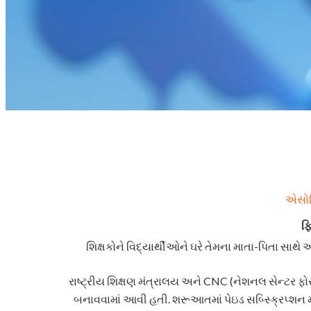
એસોસિ
ફિ
શિક્ષકોને વિદ્યાર્થીઓને ઘરે તેમના માતા-પિતા સાથે
રાષ્ટ્રીય શિક્ષણ મંત્રાલય અને CNC (નેશનલ સેન્ટર ફો
બનાવવામાં આવી હતી. શરૂઆતમાં પેઇડ સબ્સ્ક્રિપ્શન મા