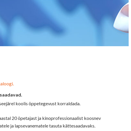
aloogi.
tesaadavad.
seejärel koolis õppetegevust korraldada.
astal 20 õpetajast ja kinoprofessionaalist koosnev
jatele ja lapsevanematele tasuta kättesaadavaks.