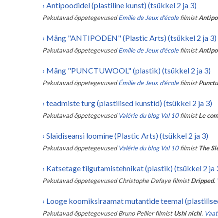
›
Antipoodidel (plastiline kunst) (tsükkel 2 ja 3)
Pakutavad õppetegevused
Emilie de Jeux d'école
filmist
Antipo
›
Mäng "ANTIPODEN" (Plastic Arts) (tsükkel 2 ja 3)
Pakutavad õppetegevused
Emilie de Jeux d'école
filmist
Antipo
›
Mäng "PUNCTUWOOL" (plastik) (tsükkel 2 ja 3)
Pakutavad õppetegevused
Émilie de Jeux d'école
filmist
Punct
›
teadmiste turg (plastilised kunstid) (tsükkel 2 ja 3)
Pakutavad õppetegevused
Valérie du blog Val 10
filmist
Le com
›
Slaidiseansi loomine (Plastic Arts) (tsükkel 2 ja 3)
Pakutavad õppetegevused
Valérie du blog Val 10
filmist
The Sl
›
Katsetage tilgutamistehnikat (plastik) (tsükkel 2 ja 
Pakutavad õppetegevused
Christophe Defaye
filmist
Dripped
.
›
Looge koomiksiraamat mutantide teemal (plastilised 
Pakutavad õppetegevused
Bruno Pellier
filmist
Ushi nichi
.
Vaata