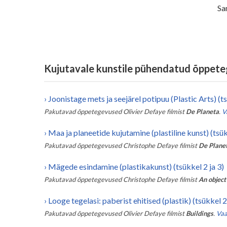
Sa
Kujutavale kunstile pühendatud õppet
›
Joonistage mets ja seejärel potipuu (Plastic Arts) (ts
Pakutavad õppetegevused
Olivier Defaye
filmist
De Planeta
.
Va
›
Maa ja planeetide kujutamine (plastiline kunst) (tsük
Pakutavad õppetegevused
Christophe Defaye
filmist
De Plane
›
Mägede esindamine (plastikakunst) (tsükkel 2 ja 3)
Pakutavad õppetegevused
Christophe Defaye
filmist
An object 
›
Looge tegelasi: paberist ehitised (plastik) (tsükkel 2 
Pakutavad õppetegevused
Olivier Defaye
filmist
Buildings
.
Vaat