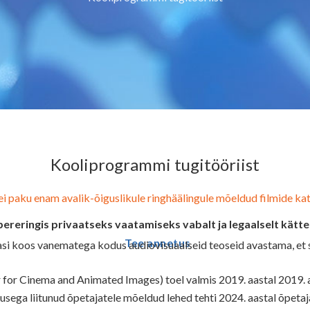
Kooliprogrammi tugitööriist
ei paku enam avalik-õiguslikule ringhäälingule mõeldud filmide kat
pereringis privaatseks vaatamiseks vabalt ja legaalselt kät
Tee annetus
si koos vanematega kodus audiovisuaalseid teoseid avastama, et 
 for Cinema and Animated Images) toel valmis 2019. aastal 2019. a
usega liitunud õpetajatele mõeldud lehed tehti 2024. aastal õpeta