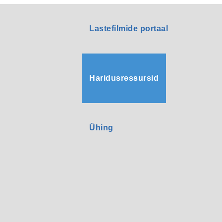
Lastefilmide portaal
Haridusressursid
Ühing