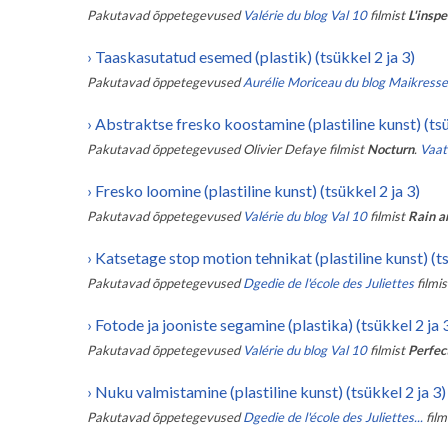
Pakutavad õppetegevused
Valérie du blog Val 10
filmist
L'inspe
›
Taaskasutatud esemed (plastik) (tsükkel 2 ja 3)
Pakutavad õppetegevused
Aurélie Moriceau du blog Maikress
›
Abstraktse fresko koostamine (plastiline kunst) (tsük
Pakutavad õppetegevused
Olivier Defaye
filmist
Nocturn
.
Vaata
›
Fresko loomine (plastiline kunst) (tsükkel 2 ja 3)
Pakutavad õppetegevused
Valérie du blog Val 10
filmist
Rain a
›
Katsetage stop motion tehnikat (plastiline kunst) (ts
Pakutavad õppetegevused
Dgedie de l'école des Juliettes
filmis
›
Fotode ja jooniste segamine (plastika) (tsükkel 2 ja 
Pakutavad õppetegevused
Valérie du blog Val 10
filmist
Perfec
›
Nuku valmistamine (plastiline kunst) (tsükkel 2 ja 3)
Pakutavad õppetegevused
Dgedie de l'école des Juliettes...
film