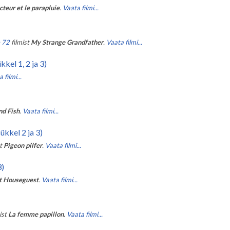
cteur et le parapluie
.
Vaata filmi...
e 72
filmist
My Strange Grandfather
.
Vaata filmi...
kel 1, 2 ja 3)
 filmi...
nd Fish
.
Vaata filmi...
ükkel 2 ja 3)
t
Pigeon pilfer
.
Vaata filmi...
3)
t Houseguest
.
Vaata filmi...
ist
La femme papillon
.
Vaata filmi...