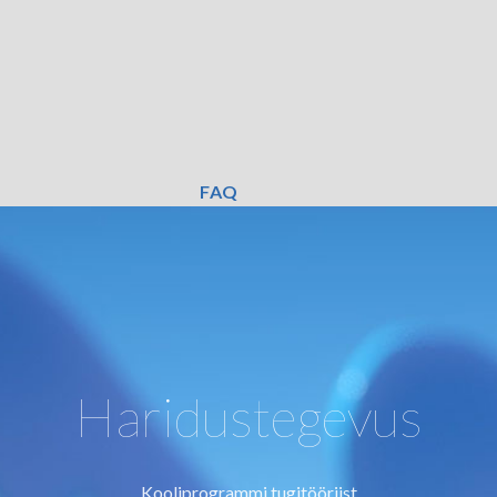
FAQ
Haridustegevus
Kooliprogrammi tugitööriist