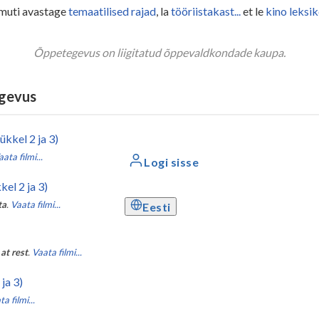
muti avastage
temaatilised rajad
, la
tööriistakast...
et le
kino leksi
Õppetegevus on liigitatud õppevaldkondade kaupa.
egevus
ükkel 2 ja 3)
ata filmi...
Logi sisse
kel 2 ja 3)
ta
.
Vaata filmi...
Eesti
at rest
.
Vaata filmi...
ja 3)
a filmi...