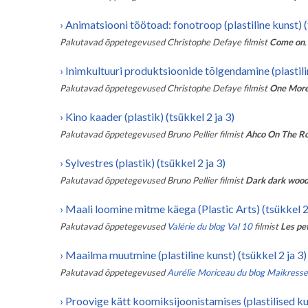
›
Animatsiooni töötoad: fonotroop (plastiline kunst) (
Pakutavad õppetegevused
Christophe Defaye
filmist
Come on
.
›
Inimkultuuri produktsioonide tõlgendamine (plastilin
Pakutavad õppetegevused
Christophe Defaye
filmist
One More
›
Kino kaader (plastik) (tsükkel 2 ja 3)
Pakutavad õppetegevused
Bruno Pellier
filmist
Ahco On The R
›
Sylvestres (plastik) (tsükkel 2 ja 3)
Pakutavad õppetegevused
Bruno Pellier
filmist
Dark dark woo
›
Maali loomine mitme käega (Plastic Arts) (tsükkel 2 
Pakutavad õppetegevused
Valérie du blog Val 10
filmist
Les pet
›
Maailma muutmine (plastiline kunst) (tsükkel 2 ja 3)
Pakutavad õppetegevused
Aurélie Moriceau du blog Maikress
›
Proovige kätt koomiksijoonistamises (plastilised kun