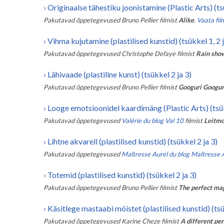
›
Originaalse tähestiku joonistamine (Plastic Arts) (ts
Pakutavad õppetegevused
Bruno Pellier
filmist
Alike
.
Vaata film
›
Vihma kujutamine (plastilised kunstid) (tsükkel 1, 2 j
Pakutavad õppetegevused
Christophe Defaye
filmist
Rain sho
›
Lähivaade (plastiline kunst) (tsükkel 2 ja 3)
Pakutavad õppetegevused
Bruno Pellier
filmist
Googuri Googur
›
Looge emotsioonidel kaardimäng (Plastic Arts) (tsük
Pakutavad õppetegevused
Valérie du blog Val 10
filmist
Leitmo
›
Lihtne akvarell (plastilised kunstid) (tsükkel 2 ja 3)
Pakutavad õppetegevused
Maîtresse Aurel du blog Maîtresse 
›
Totemid (plastilised kunstid) (tsükkel 2 ja 3)
Pakutavad õppetegevused
Bruno Pellier
filmist
The perfect ma
›
Käsitlege mastaabi mõistet (plastilised kunstid) (ts
Pakutavad õppetegevused
Karine Cheze
filmist
A different pe